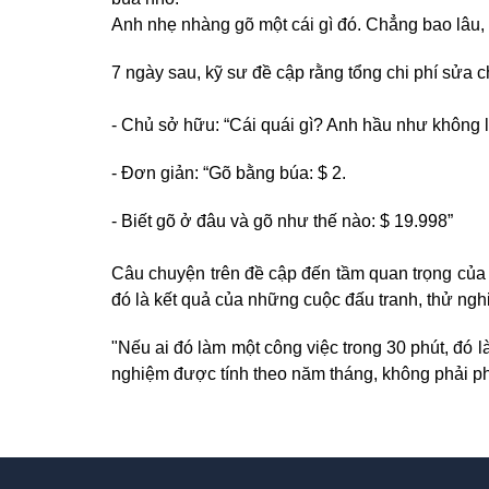
Anh nhẹ nhàng gõ một cái gì đó. Chẳng bao lâu,
7 ngày sau, kỹ sư đề cập rằng tổng chi phí sửa c
- Chủ sở hữu: “Cái quái gì? Anh hầu như không là
- Đơn giản: “Gõ bằng búa: $ 2.
- Biết gõ ở đâu và gõ như thế nào: $ 19.998”
Câu chuyện trên đề cập đến tầm quan trọng của 
đó là kết quả của những cuộc đấu tranh, thử ng
"Nếu ai đó làm một công việc trong 30 phút, đó l
nghiệm được tính theo năm tháng, không phải ph