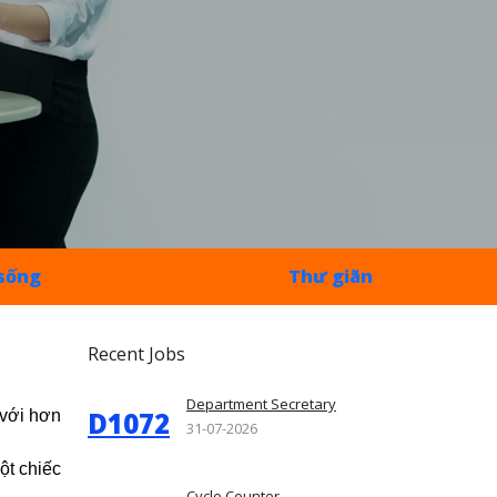
sống
Thư giãn
Recent Jobs
Department Secretary
D1072
 với hơn
31-07-2026
ột chiếc
Cycle Counter