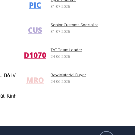
PIC
31-07-2026
Senior Customs Specialist
CUS
31-07-2026
TAT Team Leader
D1070
24-06-2026
Raw Material Buyer
. Bởi vì
MRO
24-06-2026
út. Kinh