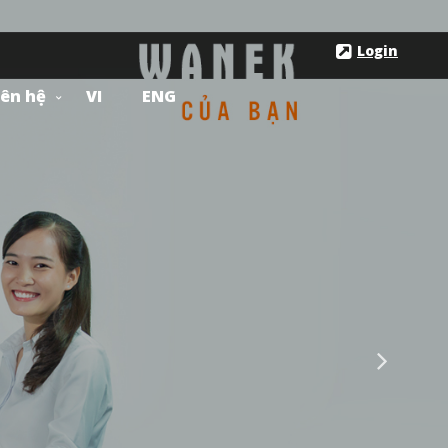
Login
iên hệ
VI
ENG