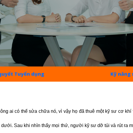
 quyết Tuyển dụng
Kỹ năng 
ông ai có thể sửa chữa nó, vì vậy họ đã thuê một kỹ sư cơ khí
 dưới. Sau khi nhìn thấy mọi thứ, người kỹ sư dỡ túi và rút ra m